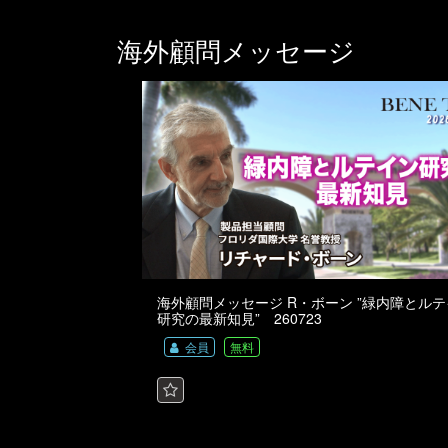
海外顧問メッセージ
海外顧問メッセージ R・ボーン ”緑内障とル
研究の最新知見” 260723
会員
無料