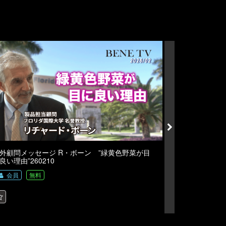
外顧問メッセージ R・ボーン ”緑黄色野菜が目
海外顧問メッセー
良い理由”260210
ベネシードについて
会員
無料
会員
無料