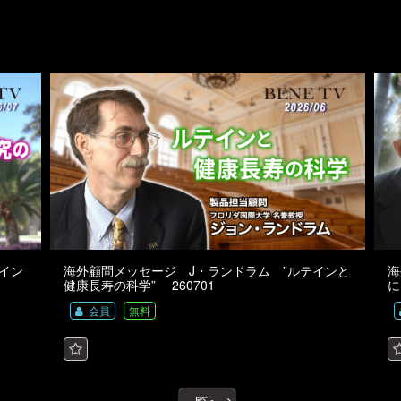
テイン
海外顧問メッセージ J・ランドラム ”ルテインと
海
健康長寿の科学” 260701
に
会員
無料
一覧へ