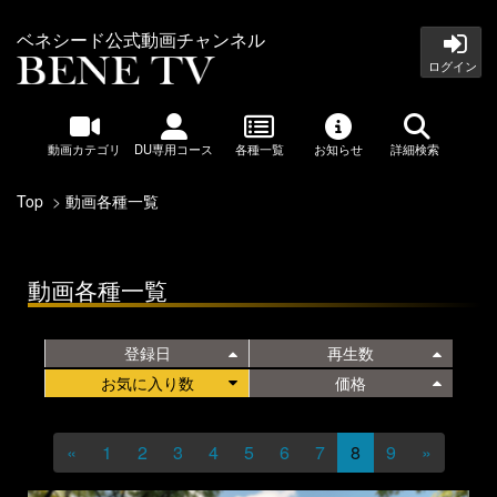
ベネシード公式動画チャンネル
ログイン
動画カテゴリ
DU専用コース
各種一覧
お知らせ
詳細検索
Top
動画各種一覧
動画各種一覧
登録日
再生数
お気に入り数
価格
«
1
2
3
4
5
6
7
8
9
»