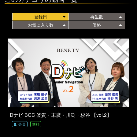
登録日
再生数
お気に入り数
価格
Dナビ BCC 釜賀・末廣・川渕・杉谷 【vol.2】
会員
無料