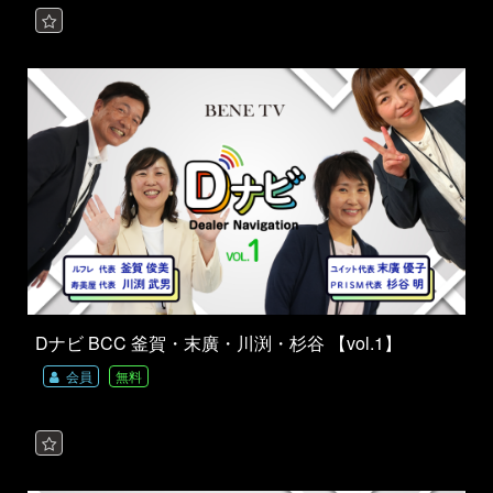
Dナビ BCC 釜賀・末廣・川渕・杉谷 【vol.1】
会員
無料