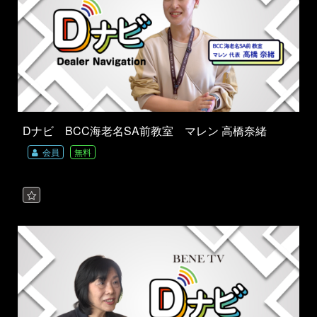
Dナビ BCC海老名SA前教室 マレン 高橋奈緒
会員
無料