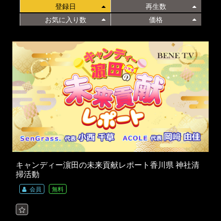
登録日
再生数
お気に入り数
価格
キャンディー濵田の未来貢献レポート香川県 神社清
掃活動
会員
無料