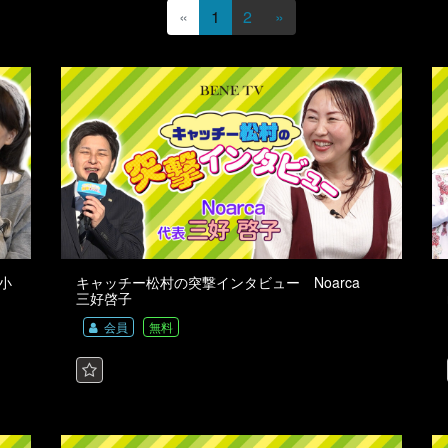
«
1
2
»
小
キャッチー松村の突撃インタビュー Noarca
三好啓子
会員
無料