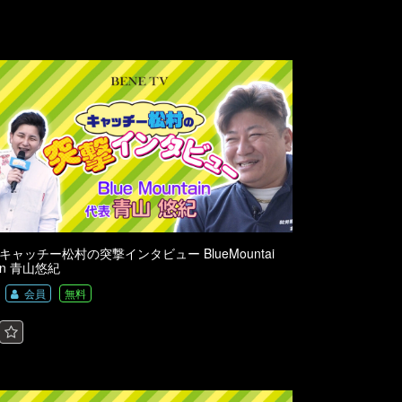
キャッチー松村の突撃インタビュー BlueMountai
n 青山悠紀
会員
無料